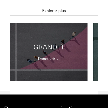
Explorer plus
GRANDIR
Découvrir
Showing items
1
to
3
of
8